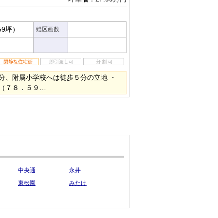
59坪）
総区画数
分、附属小学校へは徒歩５分の立地 ・
（７８．５９…
中央通
永井
東松園
みたけ