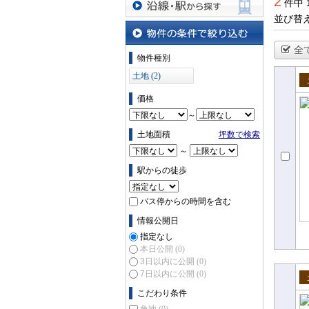
2
件中 
並び替
沿線・駅から探す
全
物件の条件で絞り込む
物件種別
土地 (2)
売
価格
～
土地面積
坪数で検索
～
駅からの徒歩
バス停からの時間を含む
情報公開日
指定なし
本日公開
(0)
3日以内に公開
(0)
7日以内に公開
(0)
売
こだわり条件