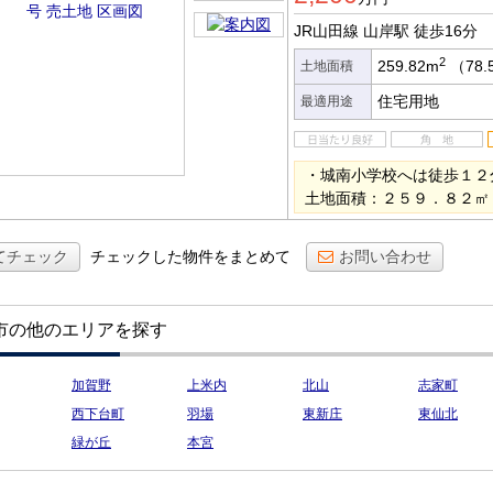
JR山田線 山岸駅
徒歩16分
2
259.82m
（78.
土地面積
住宅用地
最適用途
・城南小学校へは徒歩１２
土地面積：２５９．８２㎡
てチェック
チェックした物件をまとめて
お問い合わせ
市の他のエリアを探す
加賀野
上米内
北山
志家町
西下台町
羽場
東新庄
東仙北
緑が丘
本宮