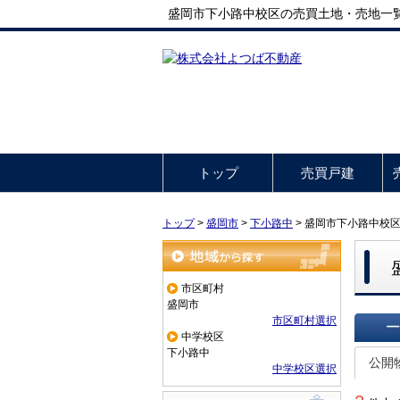
盛岡市下小路中校区の売買土地・売地一
トップ
売買戸建
トップ
>
盛岡市
>
下小路中
>
盛岡市下小路中校
地域から探す
市区町村
盛岡市
市区町村選択
中学校区
一覧で
下小路中
公開
中学校区選択