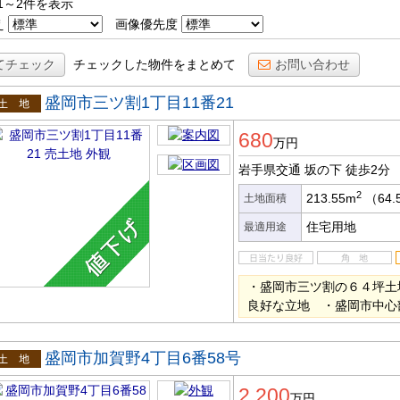
1～2件を表示
え
画像優先度
てチェック
チェックした物件をまとめて
お問い合わせ
盛岡市三ツ割1丁目11番21
土地
680
万円
岩手県交通 坂の下
徒歩2分
2
213.55m
（64.
土地面積
住宅用地
最適用途
・盛岡市三ツ割の６４坪土
良好な立地 ・盛岡市中心
盛岡市加賀野4丁目6番58号
土地
2,200
万円