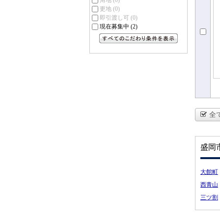
角地
(0)
更地
(0)
即引渡し可
(0)
現在募集中
(2)
すべてのこだわり条件を見る
全
盛岡
大館町
西青山
三ツ割