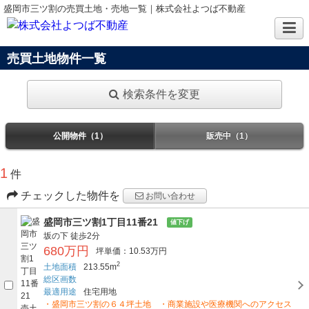
盛岡市三ツ割の売買土地・売地一覧｜株式会社よつば不動産
売買土地物件一覧
検索条件を変更
公開物件（1）
販売中（1）
1
件
チェックした物件を
お問い合わせ
盛岡市三ツ割1丁目11番21
値下げ
坂の下
徒歩2分
680万円
坪単価：10.53万円
2
土地面積
213.55m
総区画数
最適用途
住宅用地
・盛岡市三ツ割の６４坪土地 ・商業施設や医療機関へのアクセス