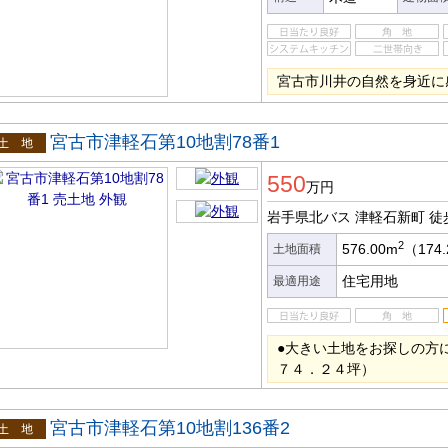
宮古市川井の自然を身近に
宮古市津軽石第10地割78番1
土地
550
万円
岩手県北バス 津軽石新町
徒
2
576.00m
（174
土地面積
住宅用地
最適用途
●大きい土地をお探しの方
７４．２４坪）
宮古市津軽石第10地割136番2