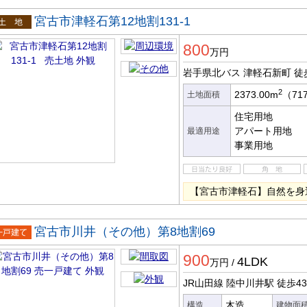
宮古市津軽石第12地割131-1
土地
800
万円
岩手県北バス 津軽石新町
徒
2
2373.00m
（71
土地面積
住宅用地
アパート用地
最適用途
事業用地
【宮古市津軽石】自然を身
宮古市川井（その他）第8地割69
一戸建
900
4LDK
万円
/
JR山田線 陸中川井駅
徒歩4
木造
構造
建物面