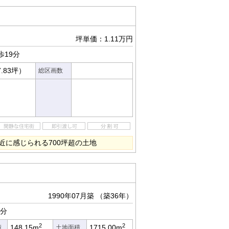
坪単価：1.11万円
歩19分
7.83坪）
総区画数
近に感じられる700坪超の土地
1990年07月築
（築36年）
3分
2
2
148.15m
1715.00m
積
土地面積