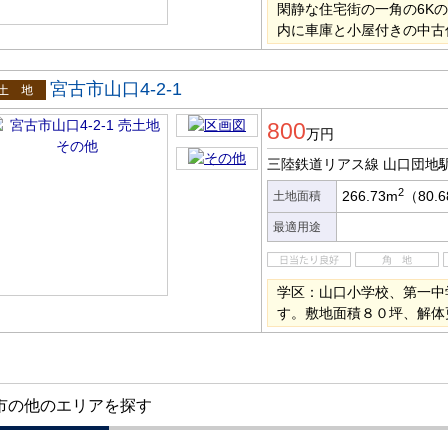
閑静な住宅街の一角の6K
内に車庫と小屋付きの中古
宮古市山口4-2-1
土地
800
万円
三陸鉄道リアス線 山口団地
2
266.73m
（80.
土地面積
最適用途
学区：山口小学校、第一中
す。敷地面積８０坪、解体
市の他のエリアを探す