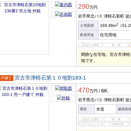
土地
290
万円
岩手県北バス 津軽石新町
徒
2
169.48m
（51.
土地面積
住宅用地
最適用途
閑静な住宅地、宮古市津軽
地です。
宮古市津軽石第１０地割163-1
一戸建
470
6K
万円
/
岩手県北バス 津軽石新町
徒
木造
構造
建物面