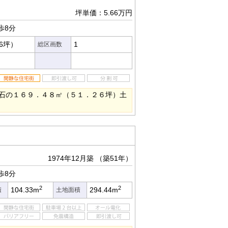
坪単価：5.66万円
歩8分
26坪）
1
総区画数
石の１６９．４８㎡（５１．２６坪）土
1974年12月築
（築51年）
歩8分
2
2
104.33m
294.44m
積
土地面積