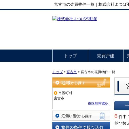
宮古市の売買物件一覧｜株式会社よつば
トップ
売買戸建
トップ
>
宮古市
>
宮古市の売買物件一覧
地域から探す
市区町村
宮古市
市区町村選択
一覧で
6
件中 
並び替
沿線・駅から探す