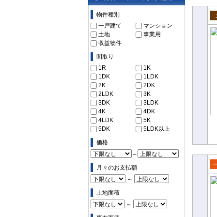
物件の条件で絞り込む
物件種別
売
一戸建て
マンション
土地
事業用
収益物件
間取り
1R
1K
1DK
1LDK
2K
2DK
2LDK
3K
3DK
3LDK
4K
4DK
4LDK
5K
5DK
5LDK以上
価格
～
月々のお支払額
売
～
て
土地面積
～