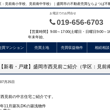
区：見前南小学校、見前南中学校）｜盛岡市の不動産売買ならよつば不
お電話でのお問合せ
019-656-6703
【営業時間】9:00～17:00(土曜日・日曜日9:00
年末年始、
売買マンション
売買土地
売買収益物件
相続相談
【新着・戸建】盛岡市西見前ご紹介（学区：見前
年07月25日
市西見前の中古住宅ご紹介
です。
19年11月築3LDKの築浅物件