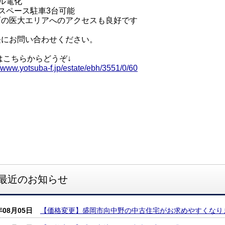
ール電化
スペース駐車3台可能
町の医大エリアへのアクセスも良好です
軽にお問い合わせください。
はこちらからどうぞ↓
//www.yotsuba-f.jp/estate/ebh/3551/0/60
最近のお知らせ
年08月05日
【価格変更】盛岡市向中野の中古住宅がお求めやすくなり