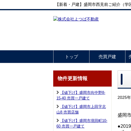
【新着・戸建】盛岡市西見前ご紹介（学
トップ
売買戸建
物件更新情報
【値下げ】盛岡市向中野8-
2025
15-40 売買一戸建て
【値下げ】盛岡市上田字北
山8 売買店舗
盛岡
【値下げ】盛岡市境田町10-
●20
60 売買一戸建て