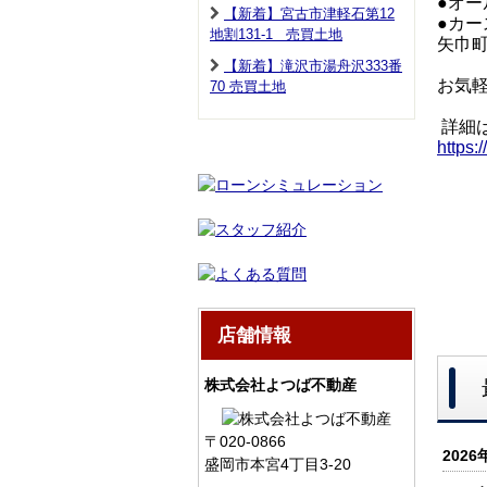
●オ
【新着】宮古市津軽石第12
●カー
地割131-1 売買土地
矢巾
【新着】滝沢市湯舟沢333番
お気
70 売買土地
詳細
https:
店舗情報
株式会社よつば不動産
〒020-0866
2026
盛岡市本宮4丁目3-20