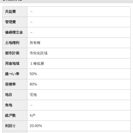
共益費
－
管理費
－
修繕積立金
－
土地権利
所有権
都市計画
市街化区域
用途地域
１種低層
建ぺい率
50%
容積率
80%
地目
宅地
角地
－
総戸数
4戸
利回り
20.00%