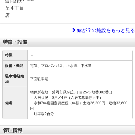
緑が丘の施設をもっと見る
特徴・設備
特徴
－
設備・機能
電気、プロパンガス、上水道、下水道
駐車場/駐輪
平面駐車場
場
物件所在地：盛岡市緑が丘3丁目25-5(地番302番1)
・入居状況：0戸／4戸（入居者募集停止中）
備考
・令和7年度固定資産税（年額）土地26,200円 建物33,600
円
・駐車場2台分
管理情報