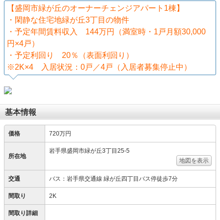
【盛岡市緑が丘のオーナーチェンジアパート1棟】
・閑静な住宅地緑が丘3丁目の物件
・予定年間賃料収入 144万円（満室時・1戸月額30,000
円×4戸）
・予定利回り 20％（表面利回り）
※2K×4 入居状況：0戸／4戸（入居者募集停止中）
基本情報
価格
720万円
岩手県盛岡市緑が丘3丁目25-5
所在地
地図を表示
交通
バス：岩手県交通線 緑が丘四丁目バス停徒歩7分
間取り
2K
間取り詳細