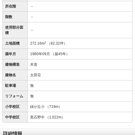
所在階
－
階数
－
使用部分面
－
積
2
土地面積
272.16m
（82.32坪）
築年月
1980年09月
（築45年）
建物構造
木造
建物名
太田荘
駐車場
無
リフォーム
無
小学校区
緑が丘小
（719m）
中学校区
黒石野中
（1,022m）
詳細情報