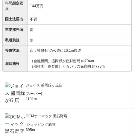
年間想定収
144万円
入
国土法届出
不要
主要採光面
南
私道負担
無
接道状況
西：幅員4mの公道に16.1m接道
（金融機関）盛岡緑が丘郵便局 約704m
周辺施設
（幼稚園・保育園）くろいしの保育園 約778m
ジョイス 盛岡緑が丘店
[スーパー]
1101m
DCMホーマック 黒石野店
[ショッピング施設]
695m