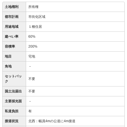
土地権利
所有権
都市計画
市街化区域
用途地域
１種住居
建ぺい率
60%
容積率
200%
地目
宅地
角地
－
セットバッ
不要
ク
国土法届出
不要
主要採光面
－
私道負担
有
接道状況
北西：幅員4mの公道に4m接道