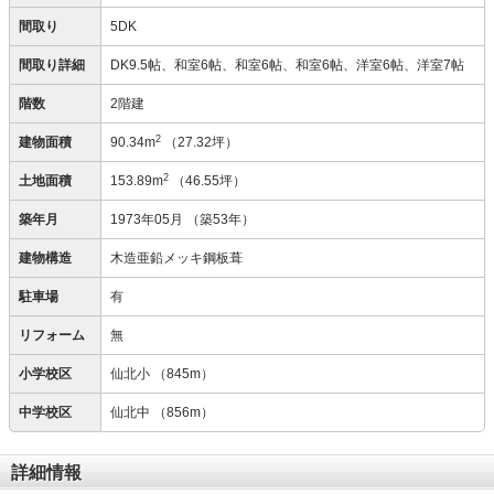
間取り
5DK
間取り詳細
DK9.5帖、和室6帖、和室6帖、和室6帖、洋室6帖、洋室7帖
階数
2階建
2
建物面積
90.34m
（27.32坪）
2
土地面積
153.89m
（46.55坪）
築年月
1973年05月
（築53年）
建物構造
木造亜鉛メッキ鋼板葺
駐車場
有
リフォーム
無
小学校区
仙北小
（845m）
中学校区
仙北中
（856m）
詳細情報