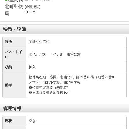
[金融機関]
1100m
特徴・設備
特徴
閑静な住宅街
バス・トイ
水洗、バス・トイレ別、浴室に窓
レ
収納
押入
物件所在地：盛岡市南仙北1丁目19番48号（地番76番8）
／学区：仙北小学校、仙北中学校
備考
※位置指定道路（未舗装）
※送電線路敷設地役権あり
管理情報
現状
空き