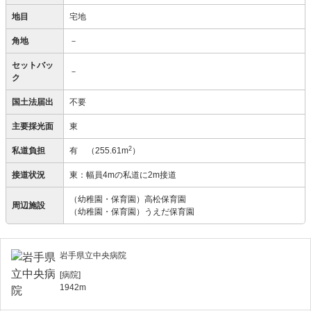
地目
宅地
角地
－
セットバッ
－
ク
国土法届出
不要
主要採光面
東
2
私道負担
有
（255.61m
）
接道状況
東：幅員4mの私道に2m接道
（幼稚園・保育園）高松保育園
周辺施設
（幼稚園・保育園）うえだ保育園
岩手県立中央病院
[病院]
1942m