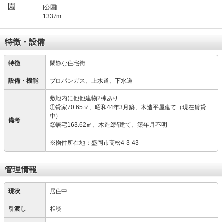
[公園]
1337m
特徴・設備
特徴
閑静な住宅街
設備・機能
プロパンガス、上水道、下水道
敷地内に他他建物2棟あり
①貸家70.65㎡、昭和44年3月築、木造平屋建て（現在賃貸
中）
備考
②居宅163.62㎡、木造2階建て、築年月不明
※物件所在地：盛岡市高松4-3-43
管理情報
現状
居住中
引渡し
相談