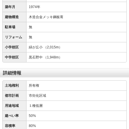
築年月
1974年
建物構造
木造合金メッキ鋼板葺
駐車場
無
リフォーム
無
小学校区
緑が丘小
（2,015m）
中学校区
黒石野中
（1,948m）
詳細情報
土地権利
所有権
都市計画
市街化区域
用途地域
１種低層
建ぺい率
50%
容積率
80%