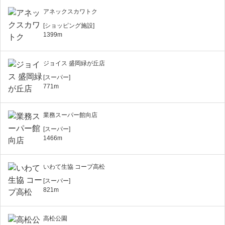
アネックスカワトク
[ショッピング施設]
1399m
ジョイス 盛岡緑が丘店
[スーパー]
771m
業務スーパー館向店
[スーパー]
1466m
いわて生協 コープ高松
[スーパー]
821m
高松公園