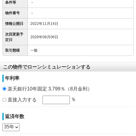
条件等
－
物件番号
－
情報公開日
2022年11月14日
次回更新予
2026年08月06日
定日
取引態様
一般
この物件でローンシミュレーションする
年利率
楽天銀行10年固定 3.799％（8月金利）
％
直接入力する
返済年数