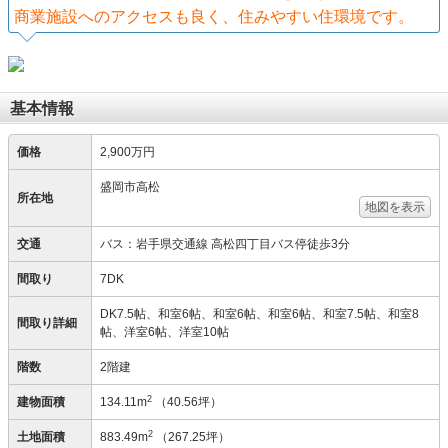
商業施設へのアクセスも良く、住みやすい住環境です。
基本情報
価格
2,900万円
盛岡市高松
所在地
地図を表示
交通
バス：岩手県交通線 高松四丁目バス停徒歩3分
間取り
7DK
DK7.5帖、和室6帖、和室6帖、和室6帖、和室7.5帖、和室8
間取り詳細
帖、洋室6帖、洋室10帖
階数
2階建
2
建物面積
134.11m
（40.56坪）
2
土地面積
883.49m
（267.25坪）