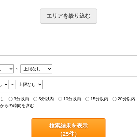
エリアを絞り込む
～
～
し
3分以内
5分以内
10分以内
15分以内
20分以内
からの時間を含む
検索結果を表示
（
25
件）