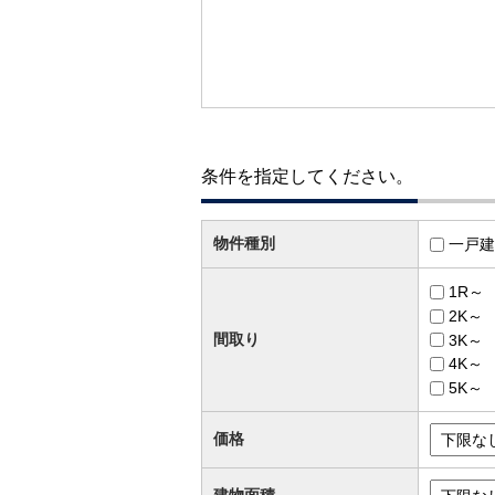
条件を指定してください。
物件種別
一戸建
1R～
2K～
間取り
3K～
4K～
5K～
価格