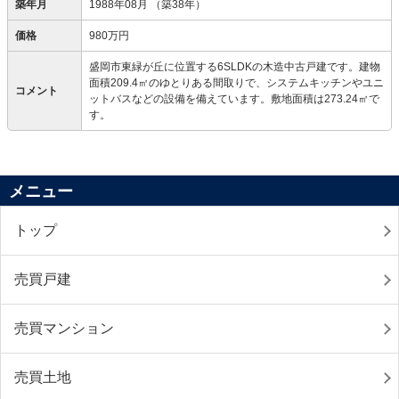
築年月
1988年08月
（築38年）
価格
980万円
盛岡市東緑が丘に位置する6SLDKの木造中古戸建です。建物
面積209.4㎡のゆとりある間取りで、システムキッチンやユニ
コメント
ットバスなどの設備を備えています。敷地面積は273.24㎡で
す。
メニュー
トップ
売買戸建
売買マンション
売買土地