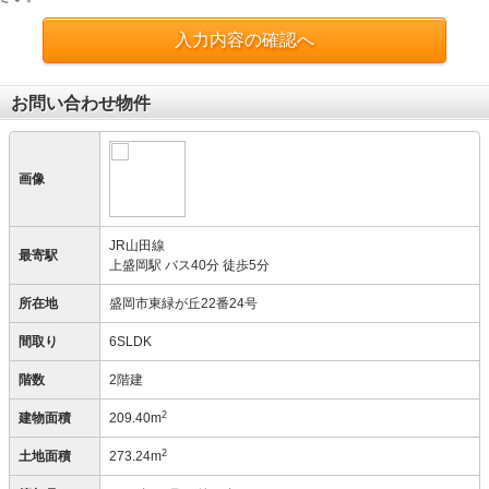
入力内容の確認へ
お問い合わせ物件
画像
JR山田線
最寄駅
上盛岡駅 バス40分 徒歩5分
所在地
盛岡市東緑が丘22番24号
間取り
6SLDK
階数
2階建
2
建物面積
209.40m
2
土地面積
273.24m